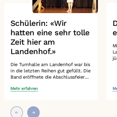
Schülerin: «Wir
D
hatten eine sehr tolle
e
Zeit hier am
Mi
Landenhof.»
L
jü
Die Turnhalle am Landenhof war bis
bi
in die letzten Reihen gut gefüllt. Die
u
Band eröffnete die Abschlussfeier
S
mit einem mitreissenden Song und
sp
Mehr erfahren
Me
sorgte damit für einen
e
stimmungsvollen Auftakt. Eltern,
Geschwister und Angehörige
der Schüler:innen, Lehrpersonen
sowie weitere Mitarbeitende