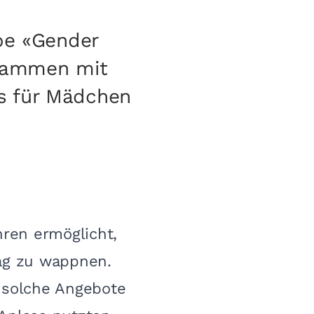
ppe «Gender
usammen mit
s für Mädchen
hren ermöglicht,
tag zu wappnen.
 solche Angebote