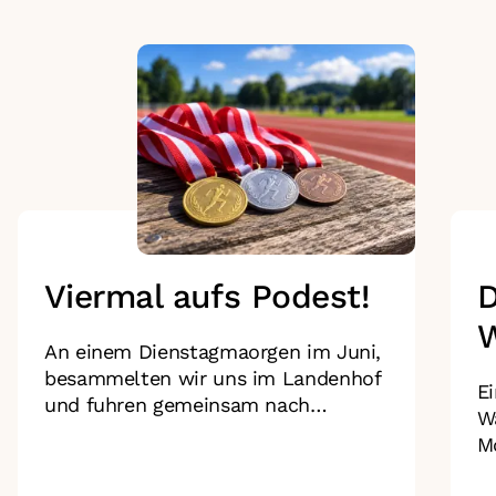
Viermal aufs Podest!
D
W
An einem Dienstagmaorgen im Juni,
besammelten wir uns im Landenhof
E
und fuhren gemeinsam nach
Wa
Zofingen.
M
fe