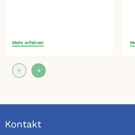
s
d
Ge
si
Mehr erfahren
Me
Kontakt