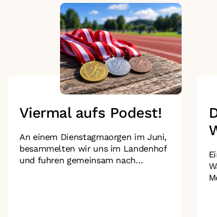
Viermal aufs Podest!
D
W
An einem Dienstagmaorgen im Juni,
besammelten wir uns im Landenhof
E
und fuhren gemeinsam nach
Wa
Zofingen.
M
fe
s
d