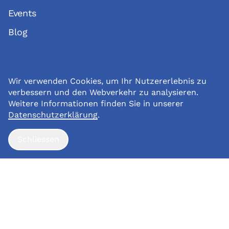
Events
Blog
Impressum
Wir verwenden Cookies, um Ihr Nutzererlebnis zu
Datenschutz
verbessern und den Webverkehr zu analysieren.
Spenden
Weitere Informationen finden Sie in unserer
Datenschutzerklärung
.
© Copyright 2026 Landenhof
Schliessen