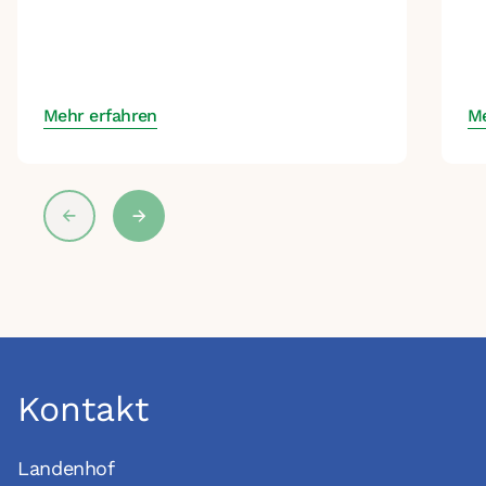
Ge
si
Mehr erfahren
Me
Kontakt
Landenhof