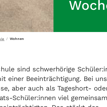
Woche
/
Wohnen
ule
chule sind schwerhörige Schüler:i
it einer Beeinträchtigung. Bei un
sse, aber auch als Tageshort- ode
ts-Schüler:innen viel gemeinsam