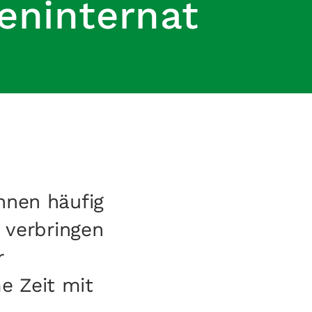
ninternat
nnen häufig
s verbringen
r
e Zeit mit