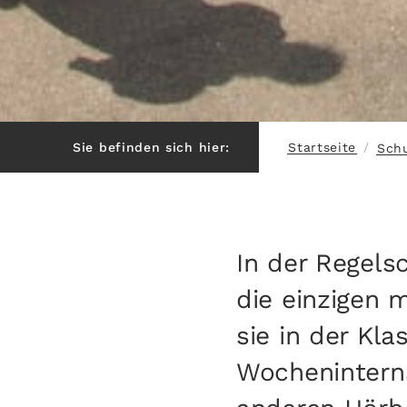
Startseite
Sie befinden sich hier:
/
Sch
In der Regels
die einzigen m
sie in der Kla
Wocheninterna