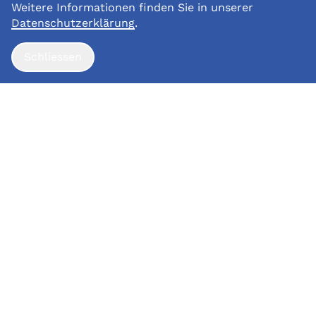
Weitere Informationen finden Sie in unserer
Datenschutzerklärung
.
Schliessen
Der Landenhof ist das
Kompetenzzentrum für
Hörbeeinträchtigungen und
Sehbeeinträchtigungen im Kanton
Aargau. Wir unterstützen Menschen
mit Hör- oder Sehbeeinträchtigungen
in ihrem selbstbestimmten Leben,
indem wir ihre Fähigkeiten und ihre
Entwicklung gezielt fördern.